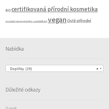
certifikovaná přírodní kosmetika
BIO
vegan
čistě přírodní
produkt ekologického zemědělství
Nabídka
Doplňky (19)
×
Důležité odkazy
O mně