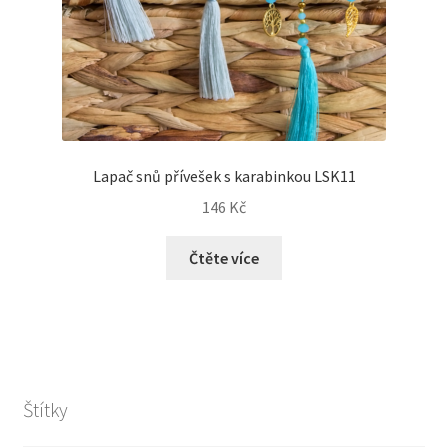
Lapač snů přívešek s karabinkou LSK11
146
Kč
Čtěte více
Štítky