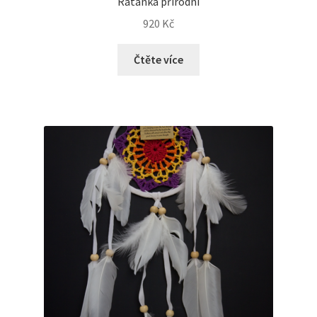
Ratanka přírodní
920
Kč
Čtěte více