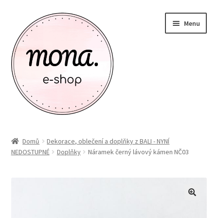
Přeskočit
Přejít
Menu
na
k
navigaci
obsahu
webu
Zákaznický účet
Domů
Dekorace, oblečení a doplňky z BALI - NYNÍ
NEDOSTUPNÉ
Doplňky
Náramek černý lávový kámen NČ03
Kontakty
Novinky
Expand
Nobilis Tilia
child