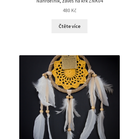
Náhrdelník, závěs na krk ZNK04
480
Kč
Čtěte více