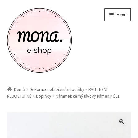
Přeskočit
Přejít
Menu
na
k
navigaci
obsahu
webu
Zákaznický účet
Domů
Dekorace, oblečení a doplňky z BALI - NYNÍ
NEDOSTUPNÉ
Doplňky
Náramek černý lávový kámen NČ01
Kontakty
Novinky
Expand
Nobilis Tilia
child