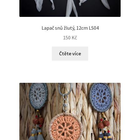
Lapač snů žlutý, 12cm LS04
150
Kč
Čtěte více