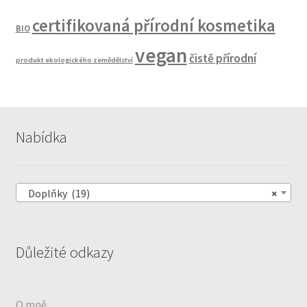
certifikovaná přírodní kosmetika
BIO
vegan
čistě přírodní
produkt ekologického zemědělství
Nabídka
Doplňky (19)
×
Důležité odkazy
O mně