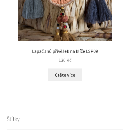
Lapač snů přívěšek na klíče LSP09
136
Kč
Čtěte více
Štítky